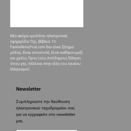
Μία ακόμα «μοδάτη» ηλεκτρονική
εφημερίδα; Όχι, βέβαια. To
PanHellenicPost.com δεν είναι ζήτημα
μόδας. Είναι αποστολή. Είναι καθήκον μαζί
και χρέος. Προς τους Απόδημους Έλληνες
όπου γης. Αλλά και στην ιδέα του ενιαίου
Ελληνισμού.
Newsletter
Συμπληρώστε την διεύθυνση
ηλεκτρονικού ταχυδρομείου σας
για να εγγραφείτε στο newsletter
μας.