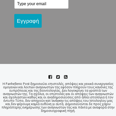
Εγγραφή
Η Panhellenic Post δημοσιεύει επιστολές, απόψεις και γενικά συνεργασίες
ομογενών και λοιπών αναγνωστών της εφόσον πληρούν τους κανόνες της
ευπρέπειας και της δεοντολογίας. Δεν λογοκρίνει τα γραπτά των
αναγνωστών της. Τα σχόλια, οι επιστολές και οι απόψεις των αναγνωστών
και σχολιαστών καθώς και οι αναδημοσιεύσεις από άλλα ιστολόγια ή τον
έντυπο Τύπο, δεν απηχούν κατ΄ ανάγκην τις απόψεις του Ιστολογίου μας
και δεν φέρουμε καμία ευθύνη γι αυτά. Δημοσιεύονται δε προς χάριν
πληρέστερης ενημέρωσης των αναγνωστών της και πάντα με αναφορά στην
δημοσιογραφική πηγή.