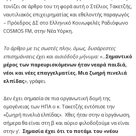
τονίζει σε άρθρο του τη φορά αυτή ο Στέλιος Τακετζής,
ναυτιλιακός επιχειρηματίας και εθελοντής παραγωγός
– Πρόεδρος ΔΣ στο Ελληνικό Κοινωφελές Ραδιόφωνο
COSMOS FM, στην Νέα Υόρκη
.
Το άρθρο με τις σωστές πλην, όμως, δυσάρεστες
επισημάνσεις έχει και αισιόδοξο μήνυμα: «…
Σημαντικό
μέρος των παρευρισκόμενων ήταν νεαρά παιδιά,
νέοι και νέες επαγγελματίες. Μια ζωηρή πινελιά
ελπίδας
», γράφει.
Δεν έχει σημασία σε πια οργανωτική δομή της
ομογένειας των ΗΠΑ ο κ. Τακετζής εντόπισε την
«ζωηρή πινελιά ελπίδας». Χθες ήταν στην α΄ οργάνωση,
σήμερα θα είναι στη β και αύριο φιλοδοξούμε να είναι
στην γ’.
Σημασία έχει ότι το ποτάμι του «νέου