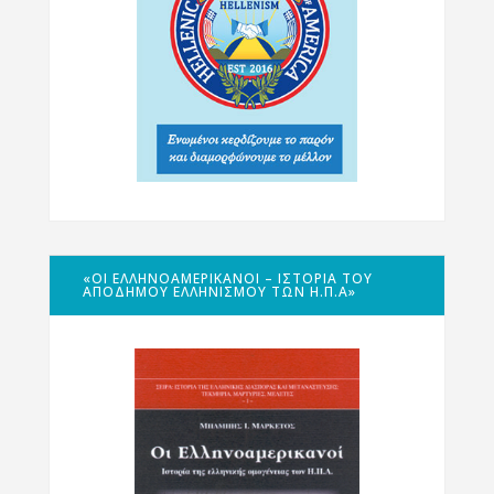
«ΟΙ ΕΛΛΗΝΟΑΜΕΡΙΚΑΝΟΊ – ΙΣΤΟΡΊΑ ΤΟΥ
ΑΠΌΔΗΜΟΥ ΕΛΛΗΝΙΣΜΟΎ ΤΩΝ Η.Π.Α»