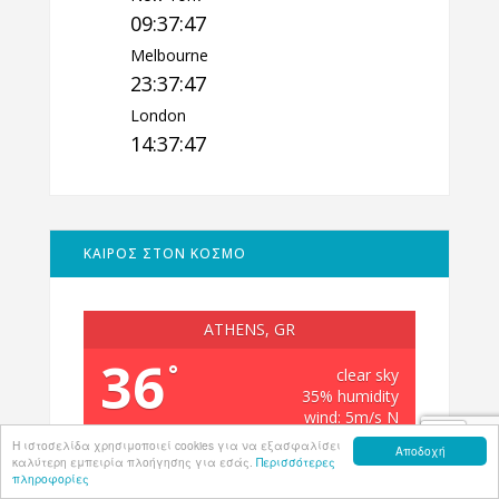
09:37:48
Melbourne
23:37:48
London
14:37:48
ΚΑΙΡΟΣ ΣΤΟΝ ΚΟΣΜΟ
ATHENS, GR
36
°
clear sky
35% humidity
wind: 5m/s N
H 36 • L 35
Η ιστοσελίδα χρησιμοποιεί cookies για να εξασφαλίσει
Αποδοχή
καλύτερη εμπειρία πλοήγησης για εσάς.
Περισσότερες
πληροφορίες