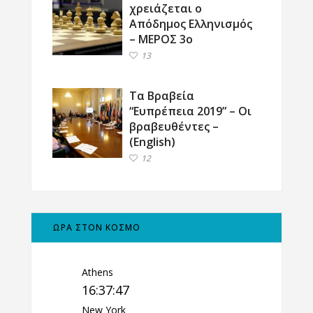
χρειάζεται ο
Απόδημος Ελληνισμός
– ΜΕΡΟΣ 3ο
13
Τα Βραβεία
“Ευπρέπεια 2019” – Οι
βραβευθέντες –
(English)
12
ΩΡΑ ΣΤΟΝ ΚΟΣΜΟ
Athens
16:37:48
New York