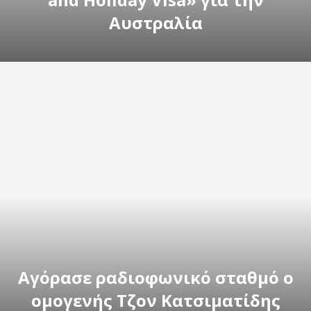
Αυστραλία
Αγόρασε ραδιοφωνικό σταθμό ο
ομογενής Τζον Κατσιματίδης