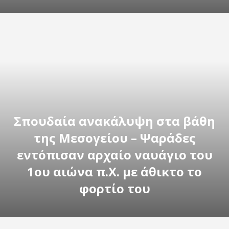
Σπουδαία ανακάλυψη στα βάθη
της Μεσογείου – Ψαράδες
εντόπισαν αρχαίο ναυάγιο του
1ου αιώνα π.Χ. με άθικτο το
φορτίο του