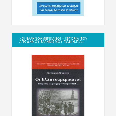
«ΟΙ ΕΛΛΗΝΟΑΜΕΡΙΚΑΝΟΊ – ΙΣΤΟΡΊΑ ΤΟΥ
ΑΠΌΔΗΜΟΥ ΕΛΛΗΝΙΣΜΟΎ ΤΩΝ Η.Π.Α»