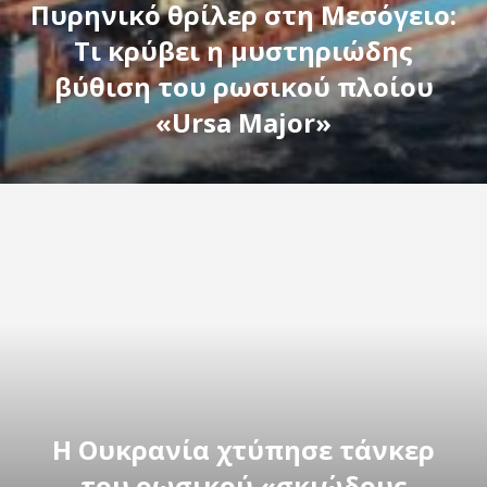
Πυρηνικό θρίλερ στη Μεσόγειο:
Τι κρύβει η μυστηριώδης
βύθιση του ρωσικού πλοίου
«Ursa Major»
Η Ουκρανία χτύπησε τάνκερ
του ρωσικού «σκιώδους